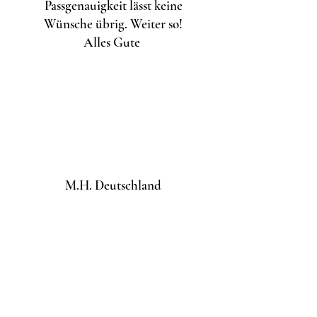
Passgenauigkeit lässt keine
Wünsche übrig. Weiter so!
Alles Gute
M.H. Deutschland
Hallo, ich habe schon den zweiten
Schaft und bin begeistert von der
Verarbeitung und Passgenauigkeit
auch alle Wünsche werden