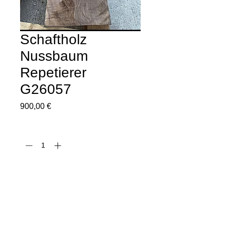
Schaftholz
Nussbaum
Repetierer
G26057
Preis
900,00 €
Anzahl
*
In den Warenkorb
Sofortkauf