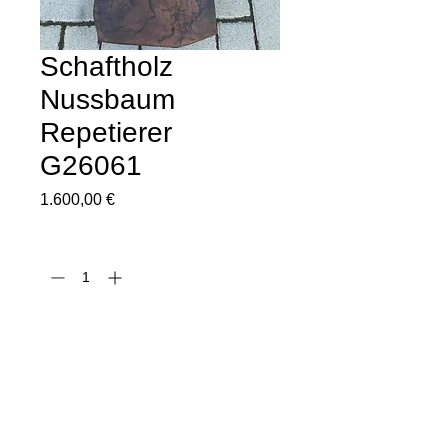
Schaftholz
Nussbaum
Repetierer
G26061
Preis
1.600,00 €
Anzahl
*
In den Warenkorb
Sofortkauf
Schaftholz aus edler türkischer Nuss