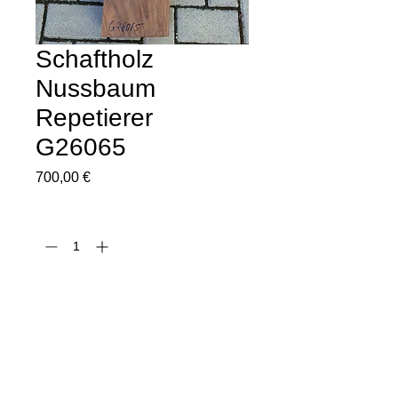
Schaftholz
Nussbaum
Repetierer
G26065
Preis
700,00 €
Anzahl
*
In den Warenkorb
Sofortkauf
Schaftholz aus edler türkischer Nuss