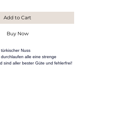
Add to Cart
Buy Now
 türkischer Nuss
durchlaufen alle eine strenge 
d sind aller bester Güte und fehlerfrei!
ir dieses schöne Stück Holz nach 
 Sie uns gerne eine email: 
m
en weitere Detailbilder zu diesem 