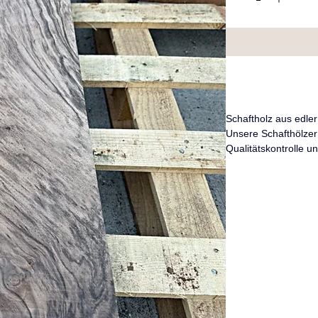
Schaftholz aus edler
Unsere Schafthölzer 
Qualitätskontrolle un
Luftgetrocknet
Gerne verarbeiten w
Ihren Wünschen!
Bei Fragen schreiben
info@stocon-spt.co
Gerne senden wir Ihn
Schaftholz.