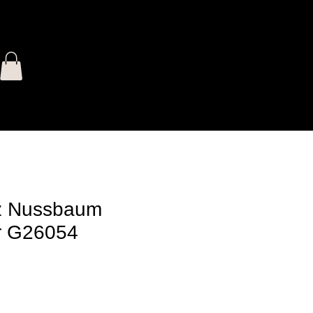
lz Nussbaum
r G26054