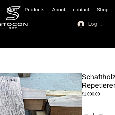
Start
Products
About
contact
Shop
Log In
Schaftho
Repetiere
Price
€1,000.00
Quantity
*