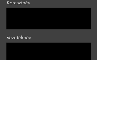
Keresztnév
Vezetéknév
Email
Üzenet