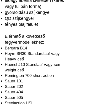
előagy ébenfa kivitelben (kerek
vagy tulipán forma)
gyorsoldású szíjkengyel
QD szíjkengyel
fényes olaj felület
Elérhető a következő
fegyvermodellekhez:
Bergara B14
Heym SR30 Standardlauf vagy
Heavy cső
Haenel J10 Standlauf vagy semi
weight cső
Remington 700 short action
Sauer 101
Sauer 202
Sauer 404
Sauer 505
Steelaction HSL