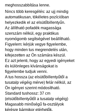
meghosszabbítása lenne.
Nincs több keresgélés: az ujj mindig
automatikusan, tökéletes pozícióban
helyezkedik el az elsütőbillentyűn.
Az állítható pofadék magassága
szerszám nélkül, egy praktikus
nyomógomb segítségével beállítható.
Figyelem: kérjük vegye figyelembe,
hogy minden tus megrendelés után,
kifejezetten az Ön számára készül.
Ez azt jelenti, hogy az egyedi igényeket
és különleges kívánságokat is
figyelembe tudjuk venni.
A tus hossza (az elsütőbillentyűtől a
tusatalp végéig mérve) felár nélkül, az
Ön igényei szerint módosítható.
Standard tushossz: 37 cm
(elsütőbillentyűtől a tusatalp végéig)
Magasabb minőségű fa-osztályok
kérésre bármikor elérhetők.