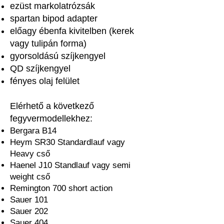
ezüst markolatrózsák
spartan bipod adapter
előagy ébenfa kivitelben (kerek
vagy tulipán forma)
gyorsoldású szíjkengyel
QD szíjkengyel
fényes olaj felület
Elérhető a következő
fegyvermodellekhez:
Bergara B14
Heym SR30 Standardlauf vagy
Heavy cső
Haenel J10 Standlauf vagy semi
weight cső
Remington 700 short action
Sauer 101
Sauer 202
Sauer 404