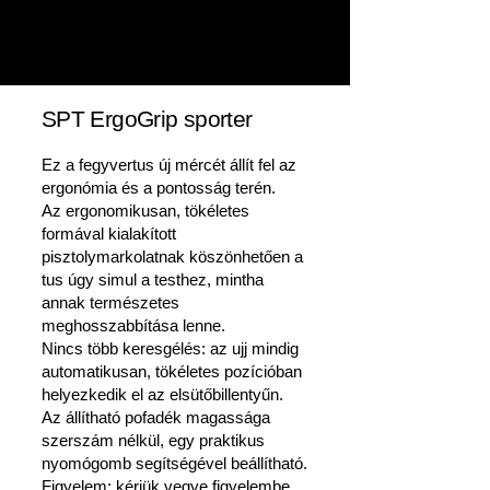
SPT ErgoGrip sporter
Ez a fegyvertus új mércét állít fel az
ergonómia és a pontosság terén.
Az ergonomikusan, tökéletes
formával kialakított
pisztolymarkolatnak köszönhetően a
tus úgy simul a testhez, mintha
annak természetes
meghosszabbítása lenne.
Nincs több keresgélés: az ujj mindig
automatikusan, tökéletes pozícióban
helyezkedik el az elsütőbillentyűn.
Az állítható pofadék magassága
szerszám nélkül, egy praktikus
nyomógomb segítségével beállítható.
Figyelem: kérjük vegye figyelembe,