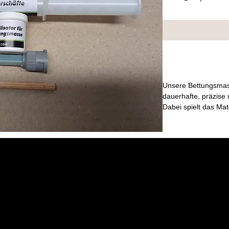
Unsere Bettungsmass
dauerhafte, präzise
Dabei spielt das Mat
Kunststoff, Holz oder
zuverlässig und daue
Die Rezeptur wurde a
Erfahrung kontinuierl
Seit vielen Jahren k
unserer Werkstatt zu
unterschiedlichsten
Praxiserfahrung fließ
Zuverlässigkeit des 
Für maximale Anwend