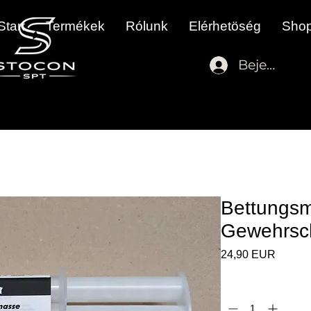
Start
Termékek
Rólunk
Elérhetöség
Sho
Bejelentke
Bettungsm
Gewehrsc
Ár
24,90 EUR
Mennyiség
*