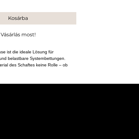
Kosárba
Vásárlás most!
e ist die ideale Lösung für 
 und belastbare Systembettungen. 
erial des Schaftes keine Rolle – ob 
 Metall, die Verbindung bleibt 
rhaft stabil.
uf Basis langjähriger praktischer 
ich weiterentwickelt und optimiert. 
ommt die Bettungsmasse täglich in 
m Einsatz und hat sich unter 
 Bedingungen bewährt. Diese 
t direkt in die Qualität und 
Produkts ein.
ersicherheit setzen wir auf eine 