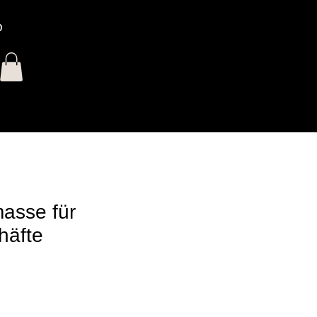
p
zés
asse für
häfte