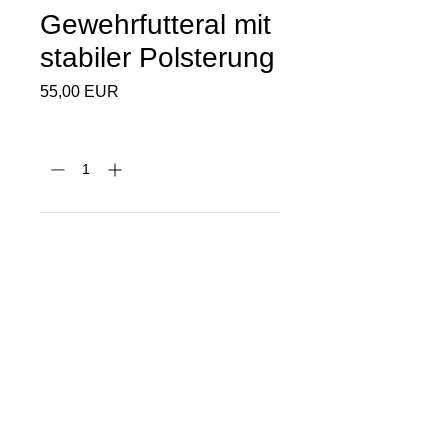
Gewehrfutteral mit
stabiler Polsterung
Ár
55,00 EUR
Mennyiség
*
Kosárba
Vásárlás most!
Futteral für 1 Langwaffe in bester 
Verarbeitung. Innenfutter ist aus 
äußerst robustem Textilgewebe. Mit 
aufgenähter 
Dokumenten-/Patronentasche. 
Zweiwegereißverschluss. 